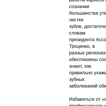
сознании
большинства утв
чистки
зубов, достаточ
словам
президента Асс
Троценко, в
разных регионах
обеспокоены сос
знают, как
правильно ухажи
зубных
заболеваний обх
Избавиться от 
профессиональ