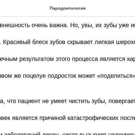
 зубы правильно!
Пародонтология
внешность очень важна. Но, увы, их зубы уже 
. Красивый блеск зубов скрывает липкая шерох
ечным результатом этого процесса является ка
рвом же поцелуе подросток может «поделиться»
, что пациент не умеет чистить зубы, повергает
век является причиной катастрофических посл
и заболеваний десен, часто вызывает недоумен