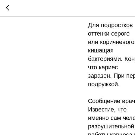
Чистите
Для подростков 
оттенки серого
или коричневого
кишащая
бактериями. Кон
что кариес
заразен. При пе
подружкой.
Сообщение врача
Известие, что
именно сам чело
разрушительной
работы кариеса 