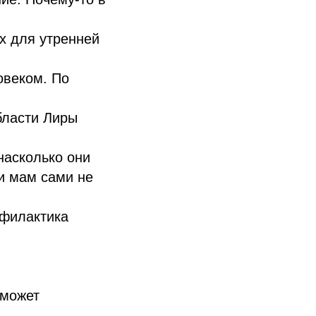
х для утренней
овеком. По
бласти Лиры
насколько они
и мам сами не
офилактика
оможет