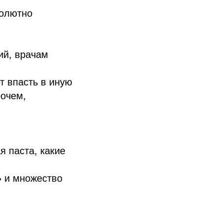
солютно
ий, врачам
т впасть в иную
рочем,
я паста, какие
» и множество