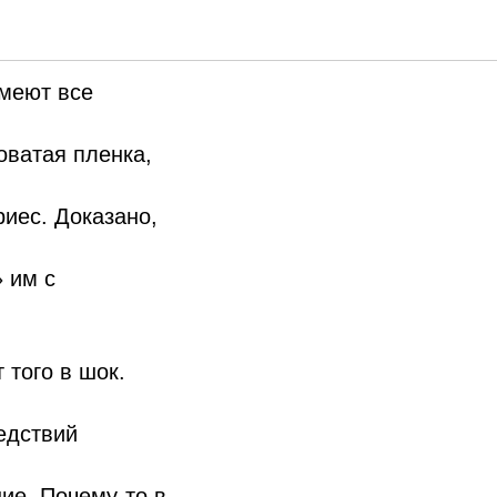
имеют все
оватая пленка,
риес. Доказано,
 им с
 того в шок.
едствий
ие. Почему-то в